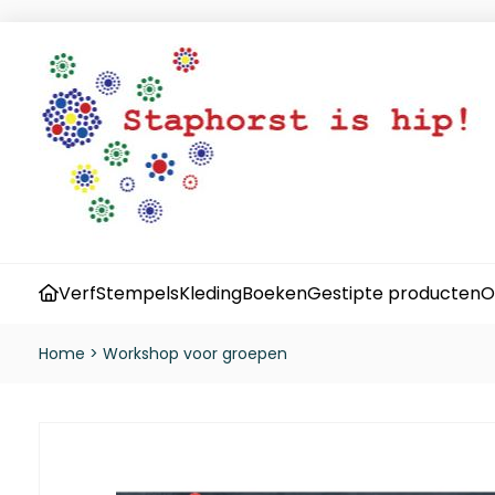
Verf
Stempels
Kleding
Boeken
Gestipte producten
O
Home
>
Workshop voor groepen