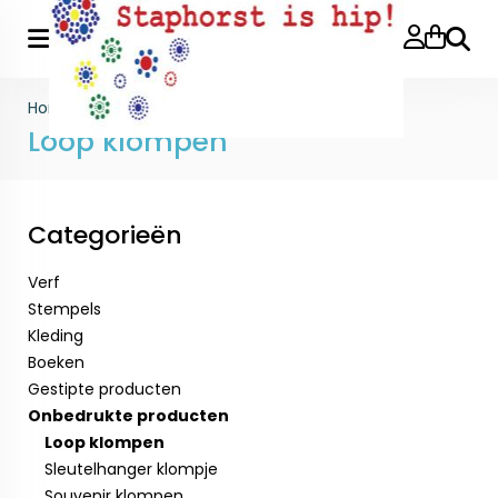
Zoeke
Home
>
Onbedrukte producten
>
Loop klompen
Loop klompen
Categorieën
Verf
Stempels
Kleding
Boeken
Gestipte producten
Onbedrukte producten
Loop klompen
Sleutelhanger klompje
Souvenir klompen