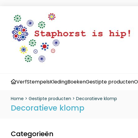
Verf
Stempels
Kleding
Boeken
Gestipte producten
O
Home
>
Gestipte producten
>
Decoratieve klomp
Decoratieve klomp
Categorieën