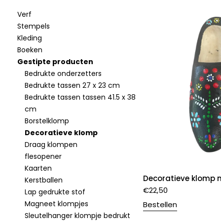
Verf
Stempels
Kleding
Boeken
Gestipte producten
Bedrukte onderzetters
Bedrukte tassen 27 x 23 cm
Bedrukte tassen tassen 41.5 x 38
cm
Borstelklomp
Decoratieve klomp
Draag klompen
flesopener
Kaarten
Decoratieve klomp n
Kerstballen
€
22,50
Lap gedrukte stof
Magneet klompjes
Bestellen
Sleutelhanger klompje bedrukt