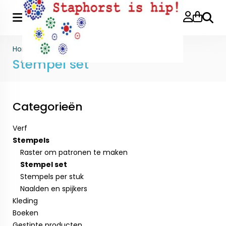
Zoeke
Home
>
Stempels
>
Stempel set
Stempel set
Categorieën
Verf
Stempels
Raster om patronen te maken
Stempel set
Stempels per stuk
Naalden en spijkers
Kleding
Boeken
Gestipte producten