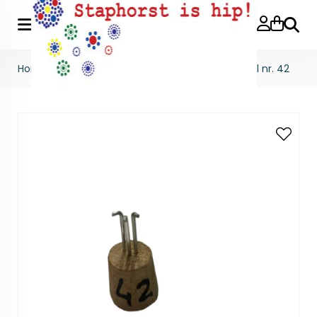
Zoeke
Home
>
Stempels
>
Stempels per stuk
>
Stempel nr. 42