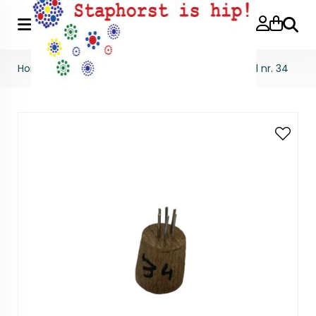
Zoeke
Home
>
Stempels
>
Stempels per stuk
>
Stempel nr. 34