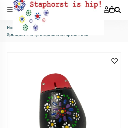
Zoeke
Home
>
Gestipte producten
>
Spaarpot klomp
>
Spaarpot klomp Staphorsterstipwerk 003