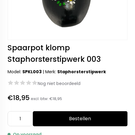
Spaarpot klomp
Staphorsterstipwerk 003
Model:
SPKL003
|
Merk:
Staphorsterstipwerk
Nog niet beoordeeld
€18,95
excl. btw:
€18,95
Bestellen
Op voorraad