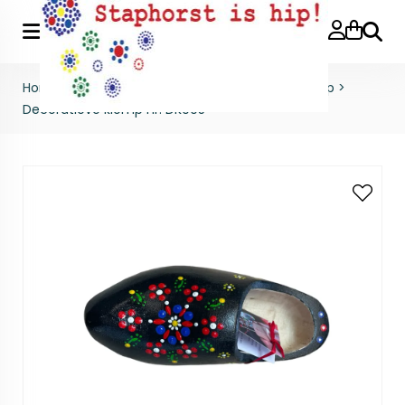
Zoeke
Home
>
Gestipte producten
>
Decoratieve klomp
>
Decoratieve klomp nr. DK005