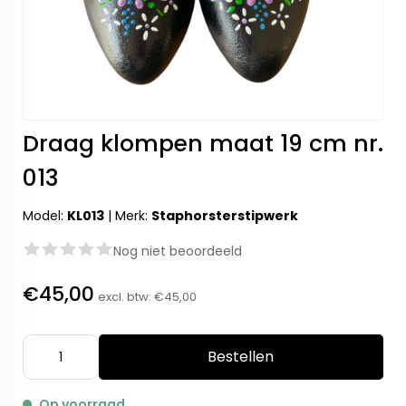
Draag klompen maat 19 cm nr.
013
Model:
KL013
|
Merk:
Staphorsterstipwerk
Nog niet beoordeeld
€45,00
excl. btw:
€45,00
Bestellen
Op voorraad