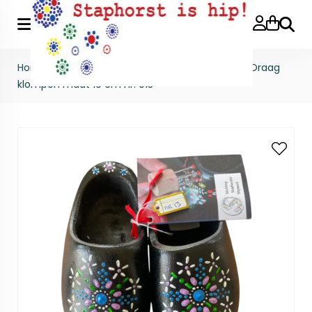
Zoeke
Home
>
Gestipte producten
>
Draag klompen
>
Draag
klompen maat 19 cm nr. 013