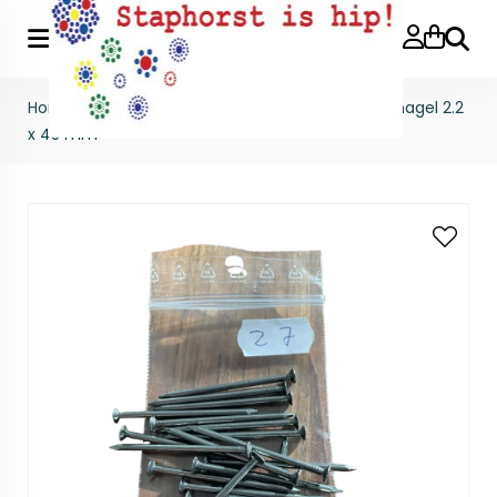
Zoeke
Home
>
Stempels
>
Naalden en spijkers
>
Draadnagel 2.2
x 45 mm