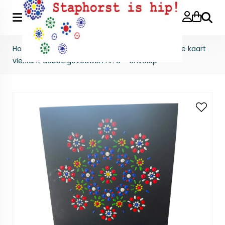
Zoeke
Home
>
Gestipte producten
>
Kaarten
>
Bedrukte kaart
vierkant dubbelgevouwen nr. 8 + envelop